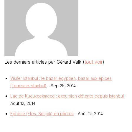
Les derniers articles par Gérard Valk
(
tout voir
)
Visiter Istanbul : le bazar égyptien, bazar aux épices
(Tourisme Istanbul)
- Sep 25, 2014
Lac de Kucukcekmece : excursion détente depuis Istanbul
-
Août 12, 2014
Ephèse (Efes, Selçuk) en photos
- Août 12, 2014