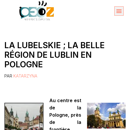
Aller
au
Organise
A propos 
contenu
LA LUBELSKIE ; LA BELLE
RÉGION DE LUBLIN EN
POLOGNE
PAR
KATARZYNA
Au centre est
de la
Pologne, près
de la
frontière