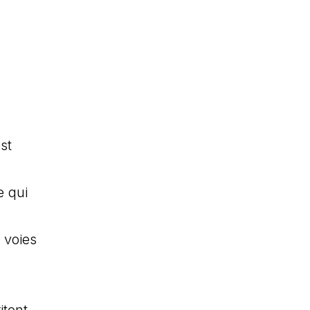
st
e qui
 voies
itent