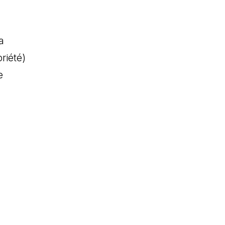
a
riété)
e