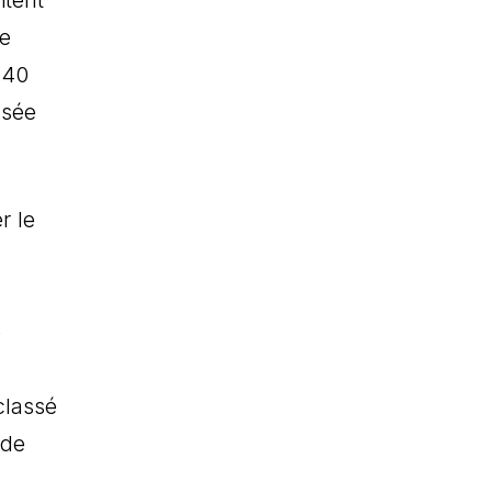
ie
 40
usée
r le
e
classé
 de