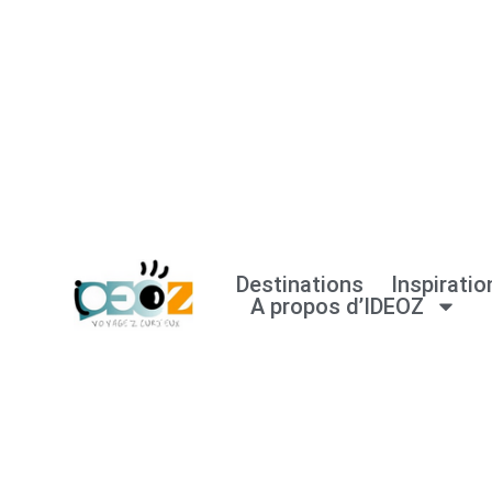
Aller
au
contenu
Destinations
Inspiratio
A propos d’IDEOZ