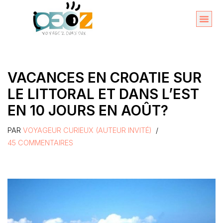
Aller
au
Organise
A propos 
contenu
VACANCES EN CROATIE SUR
LE LITTORAL ET DANS L’EST
EN 10 JOURS EN AOÛT?
PAR
VOYAGEUR CURIEUX (AUTEUR INVITÉ)
45 COMMENTAIRES