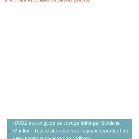
elle chère et quelles dépenses prévoir?
IDEOZ est un guide de voyage édité par Sandrine
Monllor - Tous droits réservés - aucune reproduction
sans autorisation écrite de l'éditeur