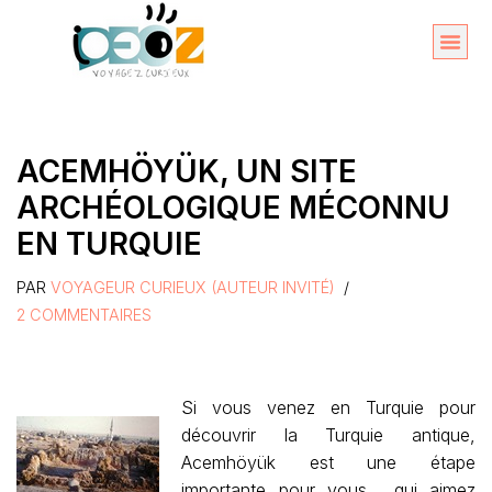
Aller
au
Organise
A propos 
contenu
ACEMHÖYÜK, UN SITE
ARCHÉOLOGIQUE MÉCONNU
EN TURQUIE
PAR
VOYAGEUR CURIEUX (AUTEUR INVITÉ)
2 COMMENTAIRES
Si vous venez en Turquie pour
découvrir la Turquie antique,
Acemhöyük est une étape
importante pour vous… qui aimez