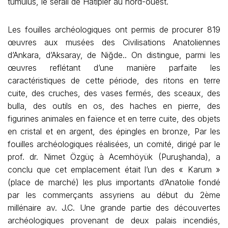
tumulus, le sérail de Hatipler au nord-ouest.
Les fouilles archéologiques ont permis de procurer 819
œuvres aux musées des Civilisations Anatoliennes
d’Ankara, d’Aksaray, de Niğde.. On distingue, parmi les
œuvres reflétant d’une manière parfaite les
caractéristiques de cette période, des ritons en terre
cuite, des cruches, des vases fermés, des sceaux, des
bulla, des outils en os, des haches en pierre, des
figurines animales en faïence et en terre cuite, des objets
en cristal et en argent, des épingles en bronze, Par les
fouilles archéologiques réalisées, un comité, dirigé par le
prof. dr. Nimet Özgüç à Acemhöyük (Puruşhanda), a
conclu que cet emplacement était l’un des « Karum »
(place de marché) les plus importants d’Anatolie fondé
par les commerçants assyriens au début du 2ème
millénaire av. J.C. Une grande partie des découvertes
archéologiques provenant de deux palais incendiés,