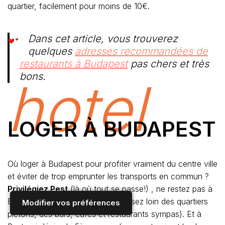
quartier, facilement pour moins de 10€.
Dans cet article, vous trouverez
quelques
adresses recommandées de
restaurants à Budapest
pas chers et très
bons.
hotel
LOGER À BUDAPEST
Où loger à Budapest pour profiter vraiment du centre ville
et éviter de trop emprunter les transports en commun ?
Privilégiez Pest
(là où tout se passe!) , ne restez pas à
Buda (c’est certes calme, mais assez loin des quartiers
Modifier vos préférences
piétons, des bars, cafés et restaurants sympas). Et à