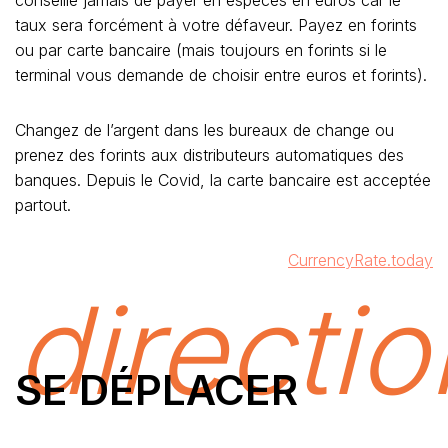
conseille jamais de payer en espèces en euros car le
taux sera forcément à votre défaveur. Payez en forints
ou par carte bancaire (mais toujours en forints si le
terminal vous demande de choisir entre euros et forints).
Changez de l’argent dans les bureaux de change ou
prenez des forints aux distributeurs automatiques des
banques. Depuis le Covid, la carte bancaire est acceptée
partout.
CurrencyRate.today
directi
SE DÉPLACER