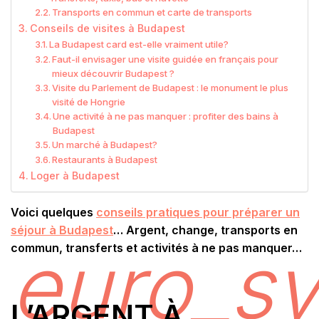
Transports en commun et carte de transports
Conseils de visites à Budapest
La Budapest card est-elle vraiment utile?
Faut-il envisager une visite guidée en français pour
mieux découvrir Budapest ?
Visite du Parlement de Budapest : le monument le plus
visité de Hongrie
Une activité à ne pas manquer : profiter des bains à
Budapest
Un marché à Budapest?
Restaurants à Budapest
Loger à Budapest
Voici quelques
conseils pratiques pour préparer un
séjour à Budapest
… Argent, change, transports en
euro_s
commun, transferts et activités à ne pas manquer…
L’ARGENT À