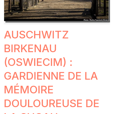
AUSCHWITZ
BIRKENAU
(OSWIECIM) :
GARDIENNE DE LA
MÉMOIRE
DOULOUREUSE DE