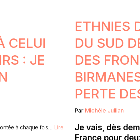
ETHNIES 
À CELUI
DU SUD D
RS : JE
DES FRON
UN
BIRMANES
PERTE DE
Par
Michèle Jullian
Je vais, dès dem
rontée à chaque fois…
Lire
France pour deu