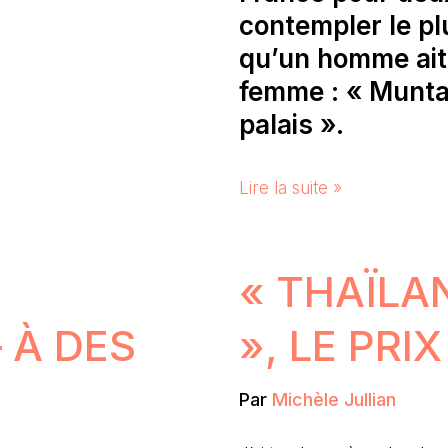
contempler le p
qu’un homme ait
femme : « Muntaz
palais ».
Lire la suite »
« THAÏLA
 À DES
», LE PRI
Par
Michèle Jullian