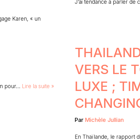
J’ai tendance à parler de 
ngage Karen, « un
THAILAND
VERS LE 
LUXE ; TI
son pour…
Lire la suite »
CHANGIN
Par
Michèle Jullian
En Thaïlande, le rapport d