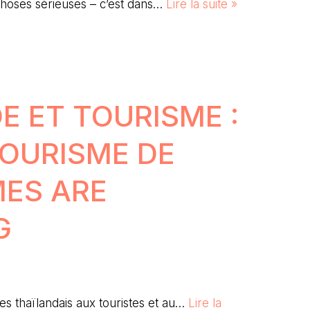
choses sérieuses – c’est dans…
Lire la suite »
E ET TOURISME :
TOURISME DE
MES ARE
G
es thaïlandais aux touristes et au…
Lire la