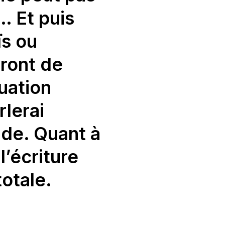
… Et puis
ïs ou
ront de
tuation
rlerai
nde.
Quant à
l’écriture
totale.