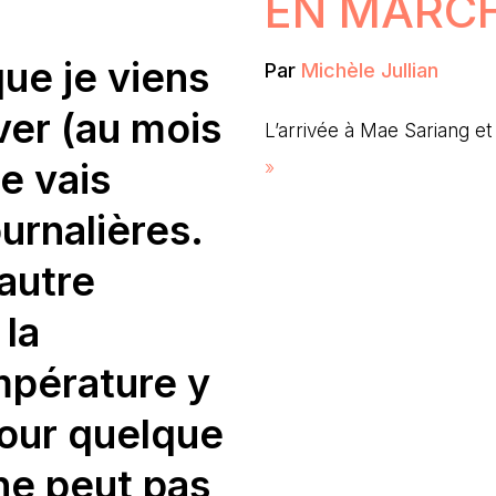
EN MARC
ue je viens
Par
Michèle Jullian
iver (au mois
L’arrivée à Mae Sariang e
je vais
»
urnalières.
 autre
 la
mpérature y
pour quelque
ne peut pas