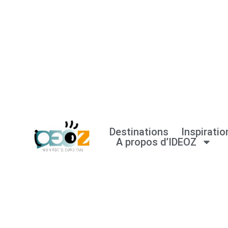
Aller
au
contenu
Destinations
Inspiratio
A propos d’IDEOZ