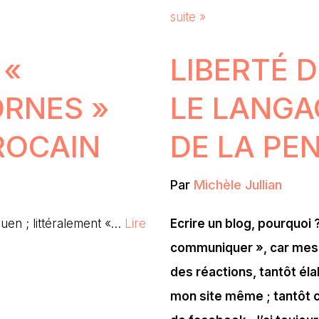
suite »
 «
LIBERTÉ D
ORNES »
LE LANGA
ROCAIN
DE LA PE
Par
Michèle Jullian
en ; littéralement «…
Lire
Ecrire un blog, pourquoi
communiquer », car mes 
des réactions, tantôt él
mon site même ; tantôt co