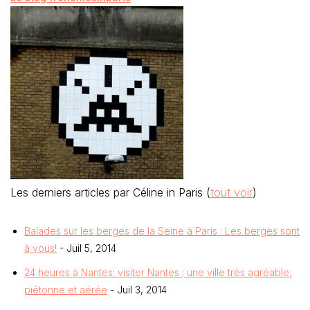
Les derniers articles par Céline in Paris
(
tout voir
)
Balades sur les berges de la Seine à Paris : Les berges sont
à vous!
- Juil 5, 2014
24 heures à Nantes: visiter Nantes ; une ville très agréable,
piétonne et aérée
- Juil 3, 2014