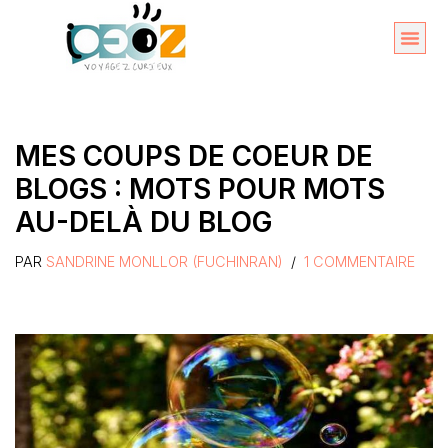
Aller
au
Organise
A propos 
contenu
MES COUPS DE COEUR DE
BLOGS : MOTS POUR MOTS
AU-DELÀ DU BLOG
PAR
SANDRINE MONLLOR (FUCHINRAN)
1 COMMENTAIRE