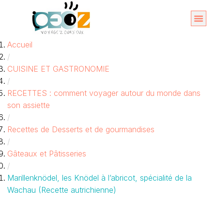
Aller
au
Organise
A propos 
Accueil
contenu
/
CUISINE ET GASTRONOMIE
/
RECETTES : comment voyager autour du monde dans
son assiette
/
Recettes de Desserts et de gourmandises
/
Gâteaux et Pâtisseries
/
Marillenknödel, les Knödel à l’abricot, spécialité de la
Wachau (Recette autrichienne)