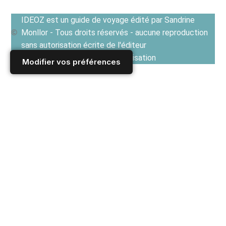
IDEOZ est un guide de voyage édité par Sandrine
Monllor - Tous droits réservés - aucune reproduction
sans autorisation écrite de l'éditeur
Voir les Conditions générales d'utilisation
Modifier vos préférences
Accueil
/
Derniers articles
/
REPUBLIQUE TCHEQUE
/
Prague
/
Vie culturelle à Prague
/
Exposition Prague : Martin Parr et son Assorted Cocktail au