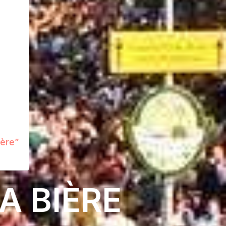
ière”
A BIÈRE