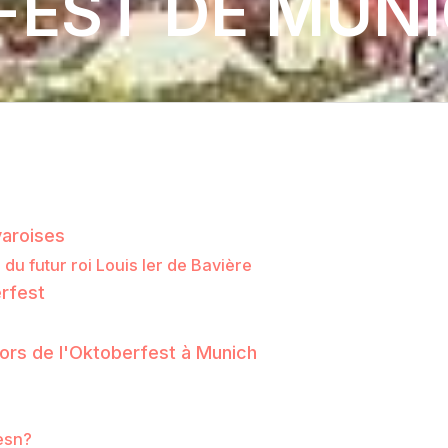
EST DE MUNI
varoises
u futur roi Louis Ier de Bavière
erfest
 lors de l'Oktoberfest à Munich
iesn?