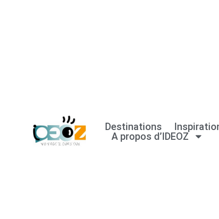
Aller
au
contenu
Destinations
Inspiratio
A propos d’IDEOZ