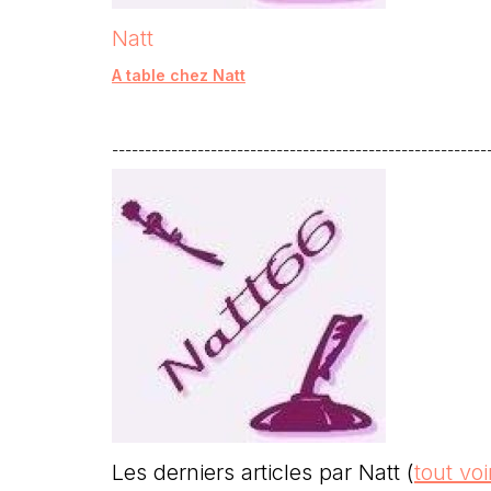
Natt
A table chez Natt
---------------------------------------------------------
Les derniers articles par Natt
(
tout voi