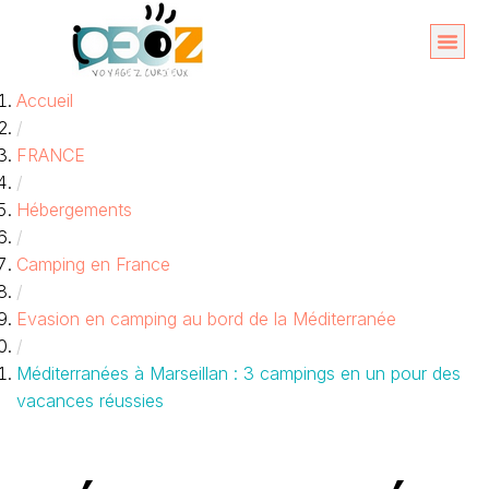
Aller
au
Organise
A propos 
Accueil
contenu
/
FRANCE
/
Hébergements
/
Camping en France
/
Evasion en camping au bord de la Méditerranée
/
Méditerranées à Marseillan : 3 campings en un pour des
vacances réussies