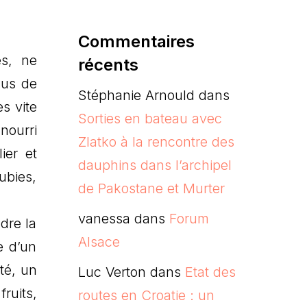
Commentaires
es, ne
récents
lus de
Stéphanie Arnould
dans
ès vite
Sorties en bateau avec
nourri
Zlatko à la rencontre des
ier et
dauphins dans l’archipel
ubies,
de Pakostane et Murter
vanessa
dans
Forum
dre la
Alsace
e d’un
té, un
Luc Verton
dans
Etat des
ruits,
routes en Croatie : un