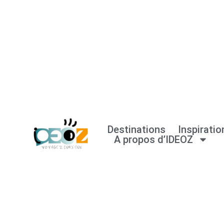
Aller
au
contenu
Destinations
Inspiratio
A propos d’IDEOZ