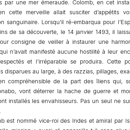
ts par une mer émeraude. Colomb, en cet insta
 cette merveille allait susciter d’appétits vo
ion sanguinaire. Lorsqu’il ré-embarqua pour l’Es
s de sa découverte, le 14 janvier 1493, il laissa
our consigne de veiller à instaurer une harmo
ui n’avait manifesté aucune hostilité à leur enc
spectés et l’irréparable se produira. Cette p
es disparues au large, à des razzias, pillages, exa
en compréhensible de la part des îliens qui, s
Caonabo, vont déterrer la hache de guerre et mo
sont installés les envahisseurs. Pas un seul ne sur
.
 est nommé vice-roi des Indes et amiral par Is