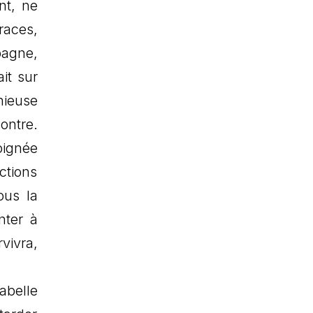
nt, ne
races,
pagne,
it sur
nieuse
ontre.
oignée
ctions
ous la
nter à
vivra,
abelle