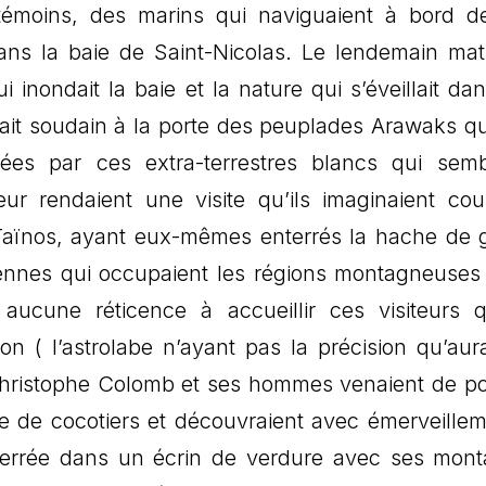
témoins, des marins qui naviguaient à bord de
 dans la baie de Saint-Nicolas. Le lendemain mat
i inondait la baie et la nature qui s’éveillait da
pait soudain à la porte des peuplades Arawaks qu
uées par ces extra-terrestres blancs qui semb
ur rendaient une visite qu’ils imaginaient cour
 Taïnos, ayant eux-mêmes enterrés la hache de 
iennes qui occupaient les régions montagneuses 
 aucune réticence à accueillir ces visiteurs 
on ( l’astrolabe n’ayant pas la précision qu’aur
. Christophe Colomb et ses hommes venaient de po
 de cocotiers et découvraient avec émerveillem
serrée dans un écrin de verdure avec ses mon