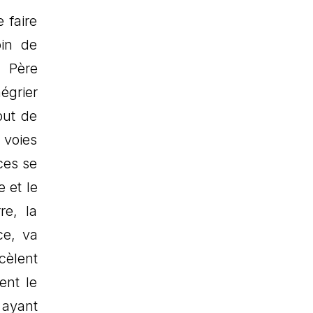
 faire
oin de
e Père
égrier
but de
 voies
ces se
 et le
re, la
ce, va
cèlent
ent le
 ayant