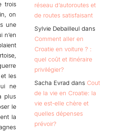
 trois
réseau d’autoroutes et
in, on
de routes satisfaisant
ns une
Sylvie Debailleul
dans
i n’en
Comment aller en
laient
Croatie en voiture ? :
toise,
quel coût et itinéraire
guerre
privilégier?
et les
Sacha Evrad
dans
Cout
qui ne
de la vie en Croatie: la
a plus
vie est-elle chère et
ser le
quelles dépenses
ent la
prévoir?
tagnes