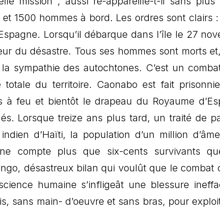
le mission ; aussi ré-appareille-t-il sans plus 
 et 1500 hommes à bord. Les ordres sont clairs : r
’Espagne. Lorsqu’il débarque dans l’île le 27 no
eur du désastre. Tous ses hommes sont morts et,
er la sympathie des autochtones. C’est un comba
totale du territoire. Caonabo est fait prisonnie
es à feu et bientôt le drapeau du Royaume d’E
zés. Lorsque treize ans plus tard, un traité de pa
indien d’Haïti, la population d’un million d’âme
, ne compte plus que six-cents survivants qu
ngo, désastreux bilan qui voulût que le combat 
cience humaine s’infligeât une blessure ineffa
s, sans main- d’oeuvre et sans bras, pour exploit