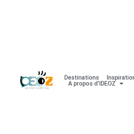
Aller
au
contenu
Destinations
Inspiratio
A propos d’IDEOZ