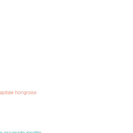
capitale hongroise
ne escapade insolite