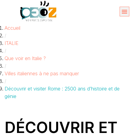
Aller
au
Organise
A propos 
Accueil
contenu
/
ITALIE
/
Que voir en Italie ?
/
Villes italiennes à ne pas manquer
/
Découvrir et visiter Rome : 2500 ans d’histoire et de
génie
DÉCOUVRIR ET