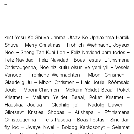
–
krist Yesu Ko Shuva Janma Utsav Ko Upalaxhma Hardik
Shuva – Merry Christmas – Fröhlichi Wiehnacht, Joyeux
Noel – Sheng Tan Kuai Loh – Feliz Navidad para todos –
Feliz Navidad – Feliz Navidad – Boas Festas- Eftihismena
Christougenna, Noeliniz kutlu olsun ve yeni yili – Vesele
Vanoce – Frohliche Weihnachten – Mboni Chrismen –
Glaedelig Jul – Mboni Chrismen – Haid Joule, Rôômsaid
Jôule – Mboni Chrismen – Melkam Yelidet Beaal, Poket
Kristmet – Melkam Yelidet Beaal, Poket Kristmet –
Hauskaa Joulua – Gledhilig jol – Nadolig Llawen –
Gilotsavt Krist’es Shobas – Afishapa – Eftihismena
Christougenna – Felis Pasgua – Boas Festas – Sing dan
fiy loc – Jwaye Nwel – Boldog Karácsonyt – Selamat