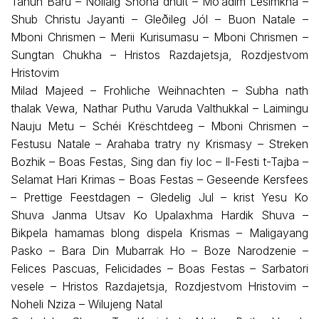
Tahun Baru – Nollaig Shona dhuit – Mo’adim Lesimkha –
Shub Christu Jayanti – Gleðileg Jól – Buon Natale –
Mboni Chrismen – Merii Kurisumasu – Mboni Chrismen –
Sungtan Chukha – Hristos Razdajetsja, Rozdjestvom
Hristovim
Milad Majeed – Frohliche Weihnachten – Subha nath
thalak Vewa, Nathar Puthu Varuda Valthukkal – Laimingu
Nauju Metu – Schéi Krëschtdeeg – Mboni Chrismen –
Festusu Natale – Arahaba tratry ny Krismasy – Streken
Bozhik – Boas Festas, Sing dan fiy loc – Il-Festi t-Tajba –
Selamat Hari Krimas – Boas Festas – Geseende Kersfees
– Prettige Feestdagen – Gledelig Jul – krist Yesu Ko
Shuva Janma Utsav Ko Upalaxhma Hardik Shuva –
Bikpela hamamas blong dispela Krismas – Maligayang
Pasko – Bara Din Mubarrak Ho – Boze Narodzenie –
Felices Pascuas, Felicidades – Boas Festas – Sarbatori
vesele – Hristos Razdajetsja, Rozdjestvom Hristovim –
Noheli Nziza – Wilujeng Natal