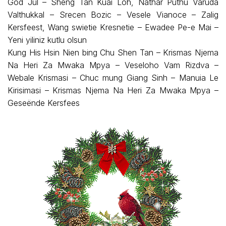
God Jul – Sheng Tan Kuai Loh, Nathar Puthu Varuda
Valthukkal – Srecen Bozic – Vesele Vianoce – Zalig
Kersfeest, Wang swietie Kresnetie – Ewadee Pe-e Mai –
Yeni yiliniz kutlu olsun
Kung His Hsin Nien bing Chu Shen Tan – Krismas Njema
Na Heri Za Mwaka Mpya – Veseloho Vam Rizdva –
Webale Krismasi – Chuc mung Giang Sinh – Manuia Le
Kirisimasi – Krismas Njema Na Heri Za Mwaka Mpya –
Geseënde Kersfees