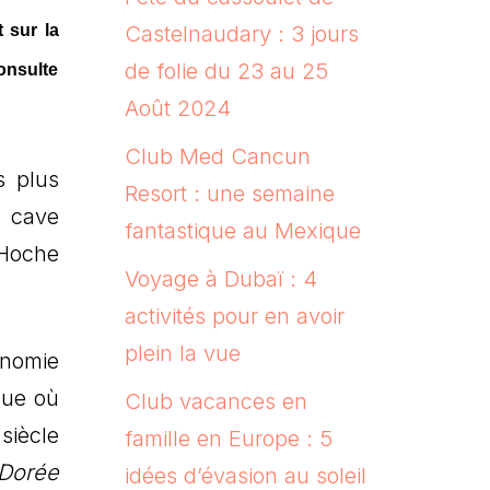
t sur la
Castelnaudary : 3 jours
de folie du 23 au 25
onsulte
Août 2024
Club Med Cancun
s plus
Resort : une semaine
a cave
fantastique au Mexique
 Hoche
Voyage à Dubaï : 4
activités pour en avoir
plein la vue
onomie
que où
Club vacances en
siècle
famille en Europe : 5
Dorée
idées d’évasion au soleil