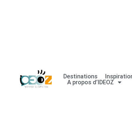
Aller
au
contenu
Destinations
Inspiratio
A propos d’IDEOZ