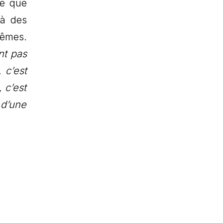
ue que
 à des
mêmes.
nt pas
 c’est
 c’est
 d’une