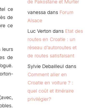
de Pakostane et Murter
tel ce
vanessa
dans
Forum
rès de
Alsace
ore ce
Luc Verton
dans
Etat des
routes en Croatie : un
réseau d’autoroutes et
 leurs
de routes satisfaisant
les de
Voguë.
Sylvie Debailleul
dans
orton-
Comment aller en
Croatie en voiture ? :
quel coût et itinéraire
(avec,
privilégier?
obles.