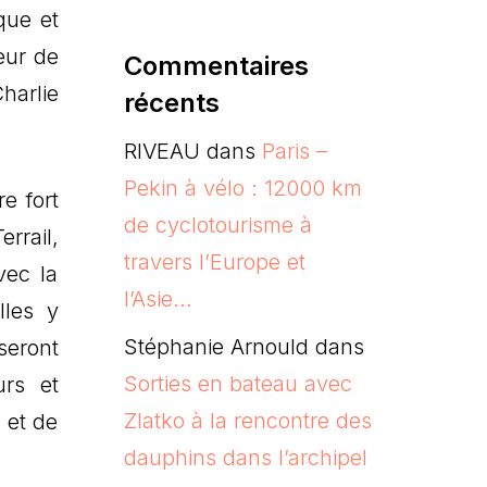
que et
eur de
Commentaires
harlie
récents
RIVEAU
dans
Paris –
Pekin à vélo : 12000 km
e fort
de cyclotourisme à
rrail,
travers l’Europe et
vec la
l’Asie…
lles y
Stéphanie Arnould
dans
seront
Sorties en bateau avec
urs et
Zlatko à la rencontre des
r et de
dauphins dans l’archipel