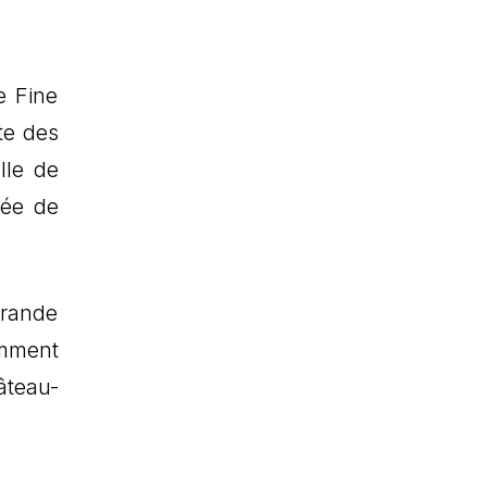
e Fine
te des
lle de
née de
grande
amment
âteau-