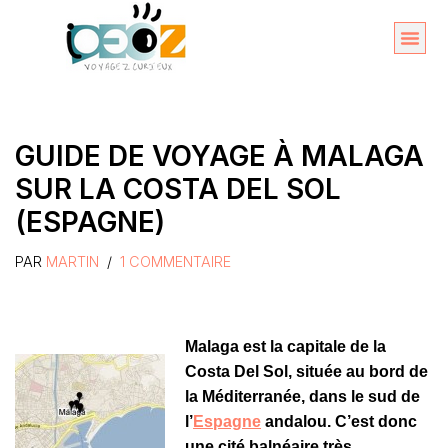
Aller
au
Organise
A propos 
contenu
GUIDE DE VOYAGE À MALAGA
SUR LA COSTA DEL SOL
(ESPAGNE)
PAR
MARTIN
1 COMMENTAIRE
Malaga est la capitale de la
Costa Del Sol, située au bord de
la Méditerranée, dans le sud de
l’
Espagne
andalou. C’est donc
une cité balnéaire très