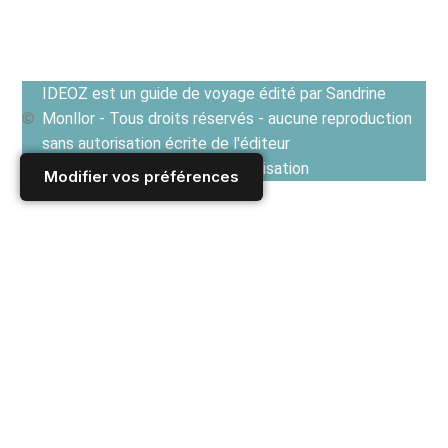
IDEOZ est un guide de voyage édité par Sandrine
Monllor - Tous droits réservés - aucune reproduction
sans autorisation écrite de l'éditeur
Voir les Conditions générales d'utilisation
Modifier vos préférences
Accueil
/
Derniers articles
/
ROYAUME UNI
/
Londres
/
Sorties et Activités à Londres