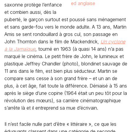
saxonne protège l’enfance
et combien aussi, dès la
puberté, le garçon surtout est poussé sans ménagement
et sans garde-fou vers le monde adulte. A 13 ans, Martin
Amis se sent rondouillard à gros cul, son passage en
John Thornton dans le film de Mackendrick,
Un cyclone
à la Jamaïque
, tourné en 1963 (à quasi 14 ans) n’a pas
marqué le cinéma. Le petit frère de John, le lumineux et
plastique Jeffrey Chandler (photo), blondinet sauvage de
11 ans dans le film, est bien plus séducteur. Martin se
compare sans cesse à son grand frère – et un an de
plus, à cet âge, fait toute la différence. Déniaisé à 15 ans
après le siège d’une copine (1964 était un peu tôt pour la
révolution des mœurs), sa carrière cinématographique
s’arrête là et il entreprend sa mue d’écrivain.
Il n’est facile nulle part d’être « littéraire », ce que les
éduquants classent dans une catégorie de seconde