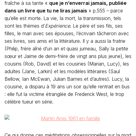
fraîche à sa tante «
que je n’enverrai jamais, publiée
dans un livre que tu ne liras jamais
» p.555 – parce
qu’elle est morte. La vie, la mort, la transmission, tels
sont les thèmes d’
Expérience
. Le père et ses fils, ses
filles, le mari avec ses épouses, l’écrivain tâcheron avec
ses livres, ses amis et la littérature. Il y a aussi la fratrie
(Philip, frère aîné d’un an et quasi jumeau, Sally la petite
sœur et Jaime de demi-frère de vingt ans plus jeune), les
cousins (Rob, David) et les cousines (Marian, Lucy), les
adultes (Jane, Larkin) et les modèles littéraires (Saul
Bellow, Ian McEwan, Julian Barnes et d’autres). Lucy, la
cousine, a disparu à 19 ans un soir qu’elle rentrait en bus
: elle fut la victime étranglée de Frederick West, le trop
célèbre tueur en série.
Ce qui donne ces méditations obsessionnelles sur la mort