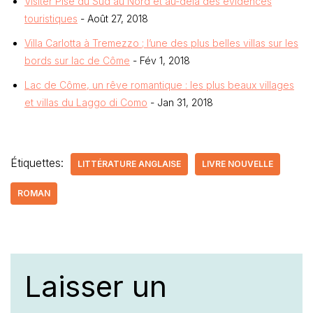
Visiter Pise du Sud au Nord et au-delà des évidences
touristiques
- Août 27, 2018
Villa Carlotta à Tremezzo ; l’une des plus belles villas sur les
bords sur lac de Côme
- Fév 1, 2018
Lac de Côme, un rêve romantique : les plus beaux villages
et villas du Laggo di Como
- Jan 31, 2018
Étiquettes:
LITTÉRATURE ANGLAISE
LIVRE NOUVELLE
ROMAN
Laisser un