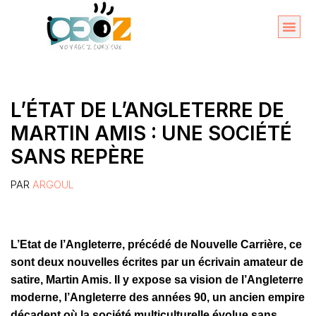
Aller
au
Organise
A propos 
contenu
L’ÉTAT DE L’ANGLETERRE DE
MARTIN AMIS : UNE SOCIÉTÉ
SANS REPÈRE
PAR
ARGOUL
L’Etat de l’Angleterre, précédé de Nouvelle Carrière, ce
sont deux nouvelles écrites par un écrivain amateur de
satire, Martin Amis. Il y expose sa vision de l’Angleterre
moderne, l’Angleterre des années 90, un ancien empire
décadent où la société multiculturelle évolue sans