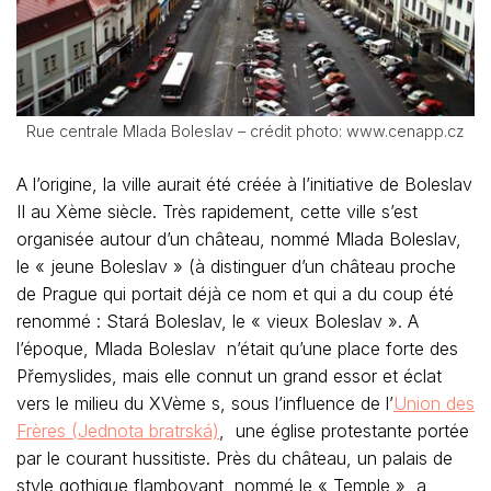
Rue centrale Mlada Boleslav – crédit photo: www.cenapp.cz
A l’origine, la ville aurait été créée à l’initiative de Boleslav
II au Xème siècle. Très rapidement, cette ville s’est
organisée autour d’un château, nommé Mlada Boleslav,
le « jeune Boleslav » (à distinguer d’un château proche
de Prague qui portait déjà ce nom et qui a du coup été
renommé : Stará Boleslav, le « vieux Boleslav ». A
l’époque, Mlada Boleslav n’était qu’une place forte des
Přemyslides, mais elle connut un grand essor et éclat
vers le milieu du XVème s, sous l’influence de l’
Union des
Frères (Jednota bratrská)
, une église protestante portée
par le courant hussitiste. Près du château, un palais de
style gothique flamboyant, nommé le « Temple », a