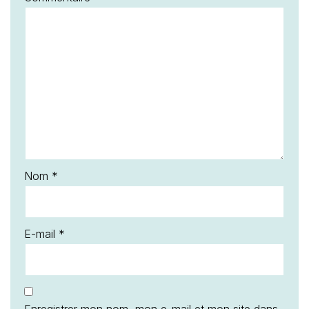
Nom
*
E-mail
*
Enregistrer mon nom, mon e-mail et mon site dans