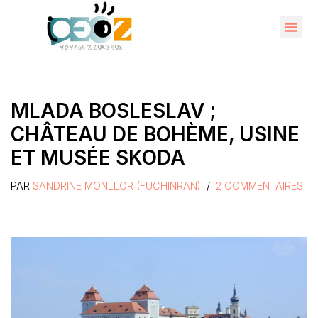
Aller
au
Organise
A propos 
contenu
MLADA BOSLESLAV ;
CHÂTEAU DE BOHÈME, USINE
ET MUSÉE SKODA
PAR
SANDRINE MONLLOR (FUCHINRAN)
2 COMMENTAIRES