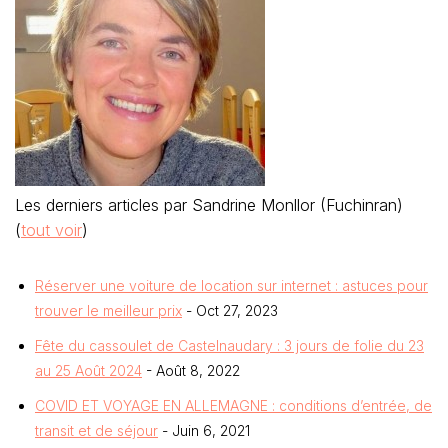
Les derniers articles par Sandrine Monllor (Fuchinran)
(
tout voir
)
Réserver une voiture de location sur internet : astuces pour
trouver le meilleur prix
- Oct 27, 2023
Fête du cassoulet de Castelnaudary : 3 jours de folie du 23
au 25 Août 2024
- Août 8, 2022
COVID ET VOYAGE EN ALLEMAGNE : conditions d’entrée, de
transit et de séjour
- Juin 6, 2021