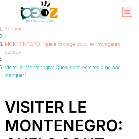
Aller
au
Organise
A propos 
Accueil
contenu
/
MONTENEGRO : guide voyage pour les voyageurs
curieux
/
Visiter le Montenegro: Quels sont les sites à ne pas
manquer?
VISITER LE
MONTENEGRO: