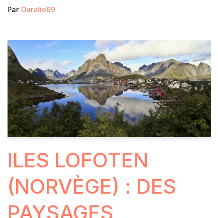
Par
Ouralie69
ILES LOFOTEN
(NORVÈGE) : DES
PAYSAGES