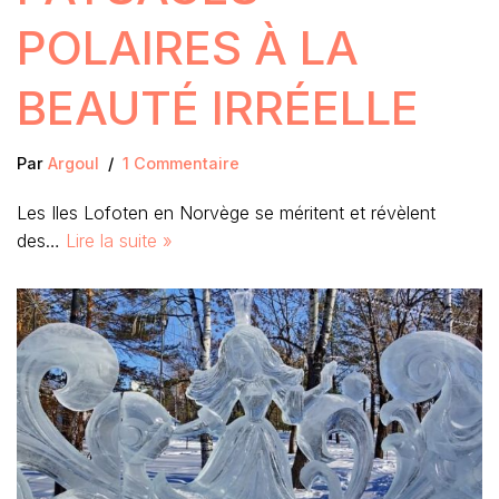
POLAIRES À LA
BEAUTÉ IRRÉELLE
Par
Argoul
1 Commentaire
Les Iles Lofoten en Norvège se méritent et révèlent
des…
Lire la suite »