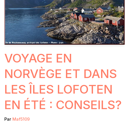
VOYAGE EN
NORVÈGE ET DANS
LES ÎLES LOFOTEN
EN ÉTÉ : CONSEILS?
Par
Maf5109