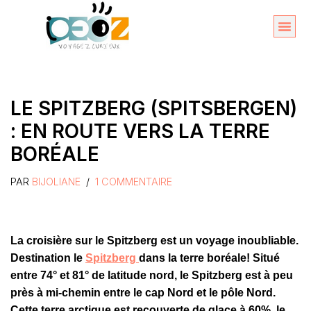
Aller
au
Organise
A propos 
contenu
LE SPITZBERG (SPITSBERGEN)
: EN ROUTE VERS LA TERRE
BORÉALE
PAR
BIJOLIANE
1 COMMENTAIRE
La croisière sur le Spitzberg est un voyage inoubliable.
Destination le
Spitzberg
dans la terre boréale! Situé
entre 74° et 81° de latitude nord, le Spitzberg est à peu
près à mi-chemin entre le cap Nord et le pôle Nord.
Cette terre arctique est recouverte de glace à 60%, le