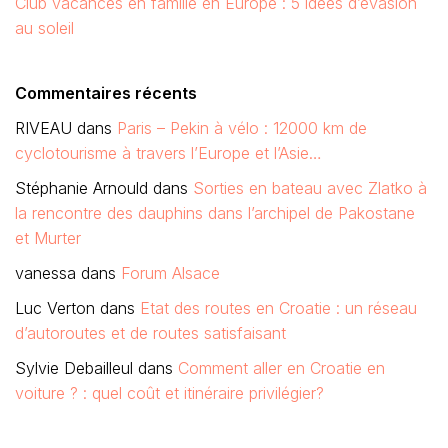
Club vacances en famille en Europe : 5 idées d’évasion
au soleil
Commentaires récents
RIVEAU
dans
Paris – Pekin à vélo : 12000 km de
cyclotourisme à travers l’Europe et l’Asie…
Stéphanie Arnould
dans
Sorties en bateau avec Zlatko à
la rencontre des dauphins dans l’archipel de Pakostane
et Murter
vanessa
dans
Forum Alsace
Luc Verton
dans
Etat des routes en Croatie : un réseau
d’autoroutes et de routes satisfaisant
Sylvie Debailleul
dans
Comment aller en Croatie en
voiture ? : quel coût et itinéraire privilégier?