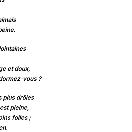
aimais
peine.
lointaines
ge et doux,
 dormez-vous ?
 plus drôles
est pleine,
ns folles ;
en.