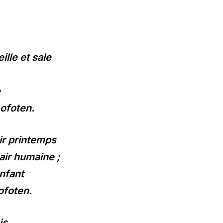
ille et sale
e
ofoten.
ir printemps
air humaine ;
enfant
ofoten.
is