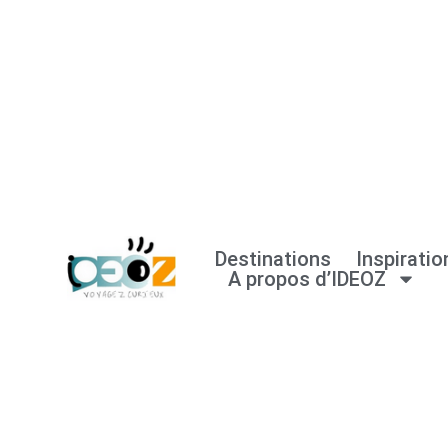
Aller
au
contenu
Destinations
Inspiratio
A propos d’IDEOZ