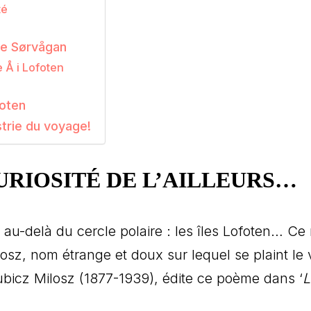
té
de Sørvågan
Å i Lofoten
foten
strie du voyage!
CURIOSITÉ DE L’AILLEURS…
 au-delà du cercle polaire : les îles Lofoten… C
osz, nom étrange et doux sur lequel se plaint le 
Lubicz Milosz (1877-1939), édite ce poème dans ‘
L