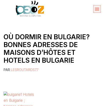
Aller
au
Organise
A propos 
contenu
OÙ DORMIR EN BULGARIE?
BONNES ADRESSES DE
MAISONS D’HÔTES ET
HOTELS EN BULGARIE
PAR
LESROUTARDS77