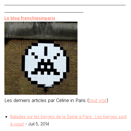
_____________________________________________________________________
_____________________________________________
Le blog frenchiesinparis
Les derniers articles par Céline in Paris
(
tout voir
)
Balades sur les berges de la Seine à Paris : Les berges sont
à vous!
- Juil 5, 2014