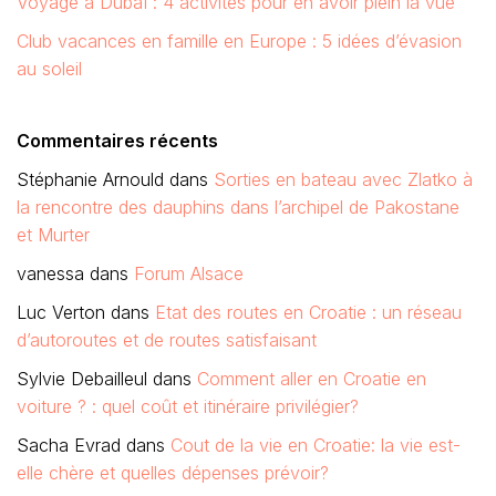
Voyage à Dubaï : 4 activités pour en avoir plein la vue
Club vacances en famille en Europe : 5 idées d’évasion
au soleil
Commentaires récents
Stéphanie Arnould
dans
Sorties en bateau avec Zlatko à
la rencontre des dauphins dans l’archipel de Pakostane
et Murter
vanessa
dans
Forum Alsace
Luc Verton
dans
Etat des routes en Croatie : un réseau
d’autoroutes et de routes satisfaisant
Sylvie Debailleul
dans
Comment aller en Croatie en
voiture ? : quel coût et itinéraire privilégier?
Sacha Evrad
dans
Cout de la vie en Croatie: la vie est-
elle chère et quelles dépenses prévoir?