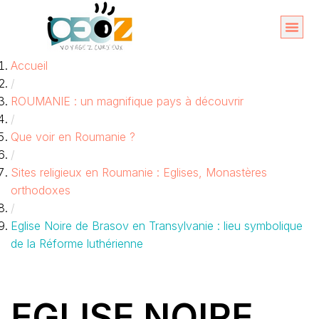
Aller
au
Organise
A propos 
Accueil
contenu
/
ROUMANIE : un magnifique pays à découvrir
/
Que voir en Roumanie ?
/
Sites religieux en Roumanie : Eglises, Monastères
orthodoxes
/
Eglise Noire de Brasov en Transylvanie : lieu symbolique
de la Réforme luthérienne
EGLISE NOIRE