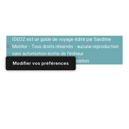
IDEOZ est un guide de voyage édité par Sandrine
Monllor - Tous droits réservés - aucune reproduction
sans autorisation écrite de l'éditeur
Voir les Conditions générales d'utilisation
Modifier vos préférences
Accueil
/
ROUMANIE : un magnifique pays à découvrir
/
Que voir en Roumanie ?
/
Sites religieux en Roumanie : Eglises, Monastères