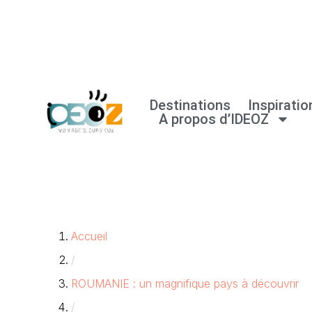
Aller
au
contenu
Destinations
Inspiratio
A propos d’IDEOZ
Accueil
/
ROUMANIE : un magnifique pays à découvrir
/