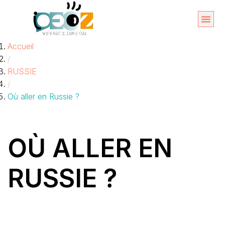
Aller
au
Organise
A propos 
Accueil
contenu
/
RUSSIE
/
Où aller en Russie ?
OÙ ALLER EN
RUSSIE ?