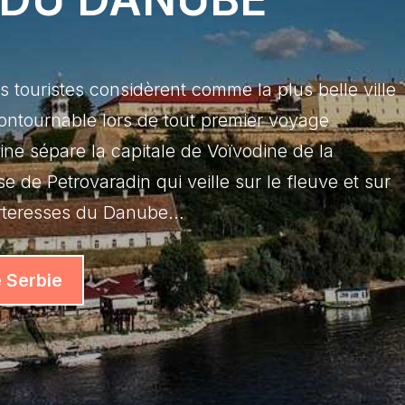
 touristes considèrent comme la plus belle ville
ntournable lors de tout premier voyage
ine sépare la capitale de Voïvodine de la
e de Petrovaradin qui veille sur le fleuve et sur
forteresses du Danube…
e Serbie