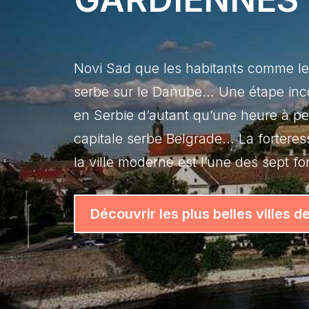
Novi Sad que les habitants comme les
serbe sur le Danube… Une étape inco
en Serbie d’autant qu’une heure à pe
capitale serbe Belgrade… La forteress
la ville moderne est l’une des sept 
Découvrir les plus belles villes d