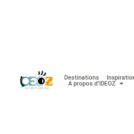
Aller
au
contenu
Destinations
Inspiratio
A propos d’IDEOZ