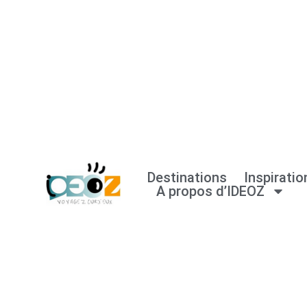
Aller
au
contenu
Destinations
Inspiratio
A propos d’IDEOZ