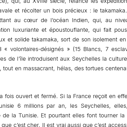
e), qui, au XVIIIe siècle, relance les expéditio
vale et récolter un bois précieux : le takamaka.
lottant au cœur de l’océan Indien, qui, au niv
tion luxuriante et époustouflante, qui fait pous
ux et solide takamaka, sort de son isolement en
 « volontaires-désignés » (15 Blancs, 7 escla
s de l’île introduisent aux Seychelles la culture
, tout en massacrant, hélas, des tortues centenai
a fois ouvert et fermé. Si la France reçoit en eff
unisie 6 millions par an, les Seychelles, elles
 de la Tunisie. Et pourtant elles font tourner la 
 que c’est cher. Il est vrai aussi que c’est access