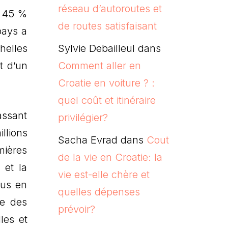
réseau d’autoroutes et
t 45 %
de routes satisfaisant
pays a
helles
Sylvie Debailleul
dans
t d’un
Comment aller en
Croatie en voiture ? :
quel coût et itinéraire
assant
privilégier?
llions
Sacha Evrad
dans
Cout
mières
de la vie en Croatie: la
 et la
vie est-elle chère et
lus en
quelles dépenses
ée des
prévoir?
les et