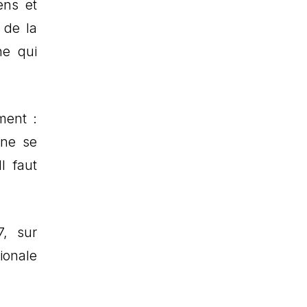
ens et
 de la
ne qui
ment :
 ne se
l faut
7, sur
ionale