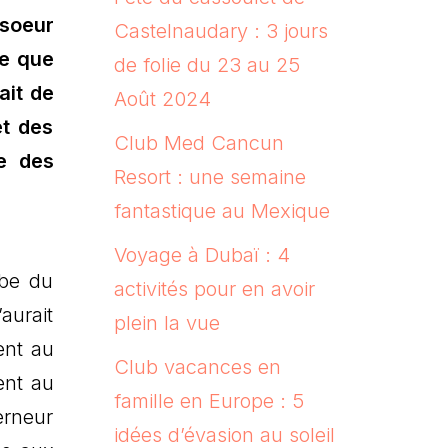
nsoeur
Castelnaudary : 3 jours
ce que
de folie du 23 au 25
ait de
Août 2024
et des
Club Med Cancun
e des
Resort : une semaine
fantastique au Mexique
Voyage à Dubaï : 4
abe du
activités pour en avoir
aurait
plein la vue
ent au
Club vacances en
ent au
famille en Europe : 5
erneur
idées d’évasion au soleil