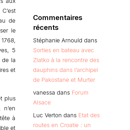
ns aux
 C’est
Commentaires
eau de
récents
ser le
 1768,
Stéphanie Arnould
dans
ves, 5
Sorties en bateau avec
 de la
Zlatko à la rencontre des
res et
dauphins dans l’archipel
de Pakostane et Murter
vanessa
dans
Forum
et plus
Alsace
, n’en
Luc Verton
dans
Etat des
tête à
routes en Croatie : un
ible et