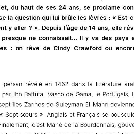
n et, du haut de ses 24 ans, se proclame co
 la question qui lui brûle les lèvres : « Est-
 y aller ? ». Depuis l’âge de 14 ans, elle rêv
 presque ne connaissait… Il y va des pays 
s : on rêve de Cindy Crawford ou encor
m persan révélé en 1462 dans la littérature ar
par Ibn Battuta. Vasco de Gama, le Portugais, l’
ept îles Zarines de Suleyman El Mahri devienn
 « Sept sœurs ». Anglais et Français se bouscul
 Finalement, c’est Mahé de la Bourdonnais, gouv