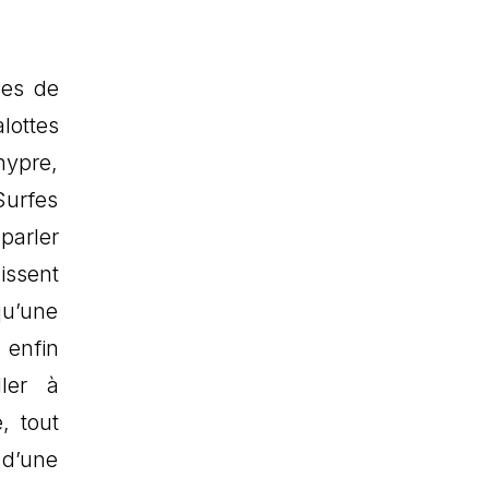
les de
lottes
hypre,
Surfes
parler
issent
qu’une
 enfin
ler à
, tout
 d’une