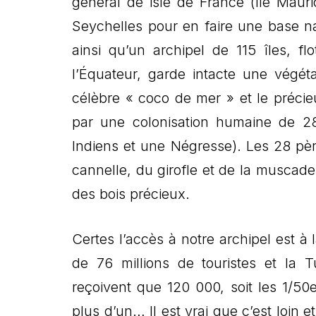
général de isle de France (île Mauric
Seychelles pour en faire une base na
ainsi qu’un archipel de 115 îles, f
l’Équateur, garde intacte une végéta
célèbre « coco de mer » et le précie
par une colonisation humaine de 28
Indiens et une Négresse). Les 28 père
cannelle, du girofle et de la muscade
des bois précieux.
Certes l’accès à notre archipel est à l
de 76 millions de touristes et la T
reçoivent que 120 000, soit les 1/50e
plus d’un… Il est vrai que c’est loin et