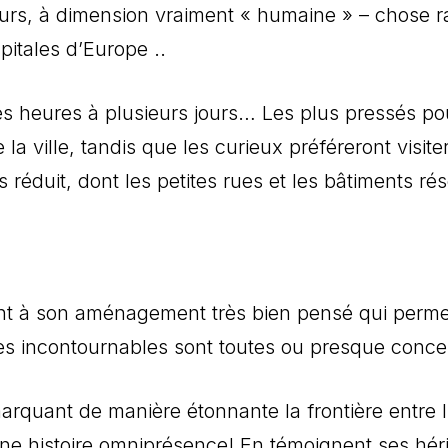
leurs, à dimension vraiment « humaine » – chose 
apitales d’Europe ..
s heures à plusieurs jours… Les plus pressés pour
de la ville, tandis que les curieux préféreront visit
 réduit, dont les petites rues et les bâtiments r
ent à son aménagement très bien pensé qui permet
sites incontournables sont toutes ou presque concen
marquant de manière étonnante la frontière entre 
ne histoire omniprésence! En témoignent ses hérit