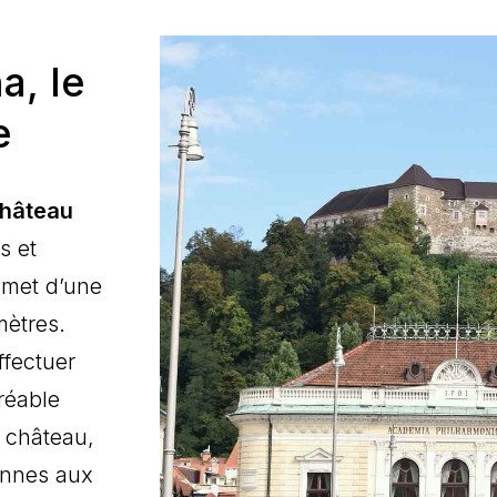
a, le
e
hâteau
s et
mmet d’une
mètres.
fectuer
réable
e château,
ennes aux