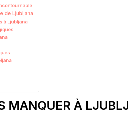
 incontournable
e de Ljubljana
s à Ljubljana
giques
jana
iques
bljana
AS MANQUER À LJUBL