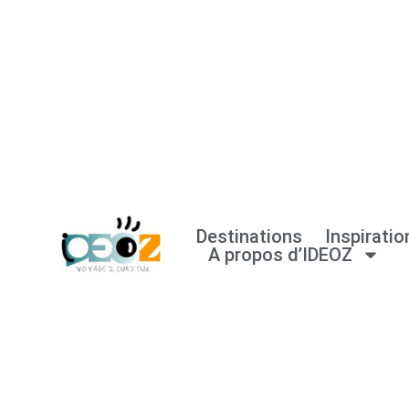
Aller
au
contenu
Destinations
Inspiratio
A propos d’IDEOZ