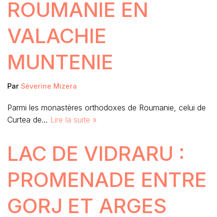
ROUMANIE EN
VALACHIE
MUNTENIE
Par
Séverine Mizera
Parmi les monastères orthodoxes de Roumanie, celui de
Curtea de…
Lire la suite »
LAC DE VIDRARU :
PROMENADE ENTRE
GORJ ET ARGES