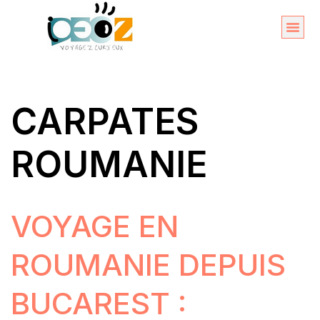
Aller
au
Organise
A propos 
contenu
CARPATES
ROUMANIE
VOYAGE EN
ROUMANIE DEPUIS
BUCAREST :