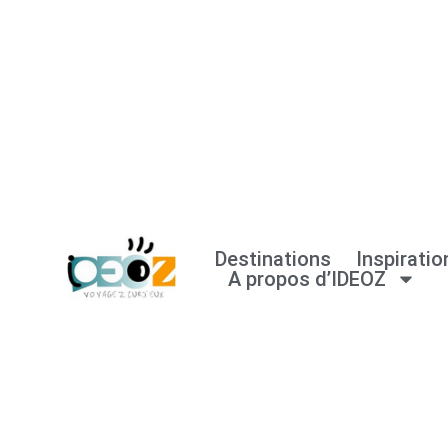
Aller
au
contenu
Destinations
Inspiratio
A propos d’IDEOZ