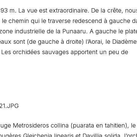
3 m. La vue est extraordinaire. De la crête, nou
 le chemin qui le traverse redescend à gauche d
a zone industrielle de la Punaaru. A gauche le pla
aux sont (de gauche à droite) l’Aorai, le Diadème
t. Les orchidées sauvages apportent un peu de
 rouge Metrosideros collina (puarata en tahitien), l
ougères Gleichenia linearis et Davillia solida, l’or