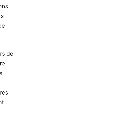
ons.
ns
de
urs de
re
s
tres
nt