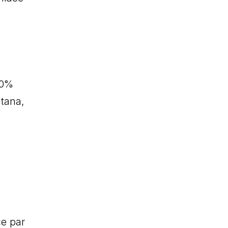
70%
ntana,
e par