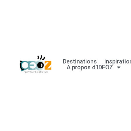
Aller
au
contenu
Destinations
Inspiratio
A propos d’IDEOZ