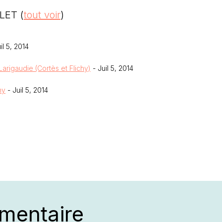
ALLET
(
tout voir
)
il 5, 2014
Larigaudie (Cortès et Flichy)
- Juil 5, 2014
my
- Juil 5, 2014
mentaire