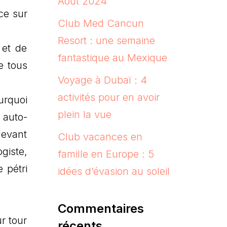
Août 2024
ce sur
Club Med Cancun
Resort : une semaine
 et de
fantastique au Mexique
e tous
Voyage à Dubaï : 4
activités pour en avoir
urquoi
plein la vue
 auto-
devant
Club vacances en
giste,
famille en Europe : 5
 pétri
idées d’évasion au soleil
Commentaires
r tour
récents