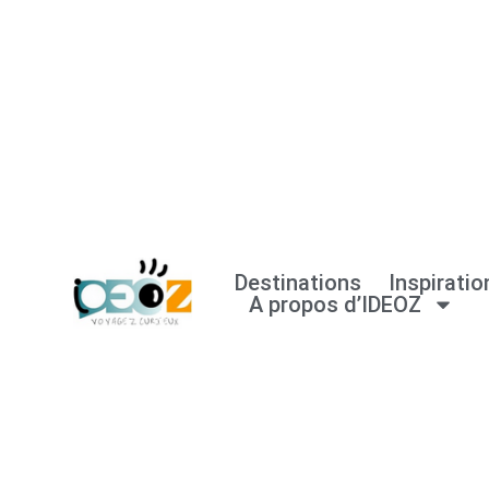
Aller
au
contenu
Destinations
Inspiratio
A propos d’IDEOZ