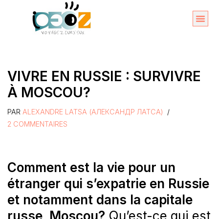
Aller
au
Organise
A propos 
contenu
VIVRE EN RUSSIE : SURVIVRE
À MOSCOU?
PAR
ALEXANDRE LATSA (АЛЕКСАНДР ЛАТСА)
2 COMMENTAIRES
Comment est la vie pour un
étranger qui s’expatrie en Russie
et notamment dans la capitale
russe, Moscou?
Qu’est-ce qui est