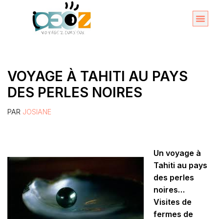
Aller
au
Organise
A propos 
contenu
VOYAGE À TAHITI AU PAYS
DES PERLES NOIRES
PAR
JOSIANE
Un voyage à
Tahiti au pays
des perles
noires…
Visites de
fermes de