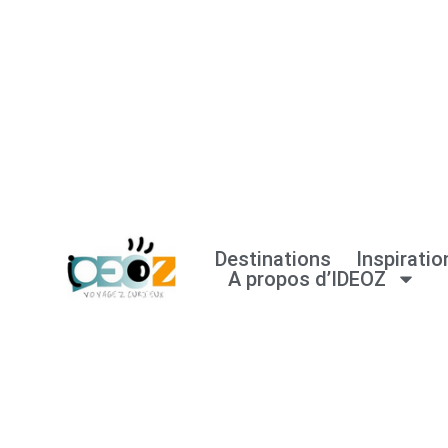
Aller
au
contenu
Destinations
Inspiratio
A propos d’IDEOZ