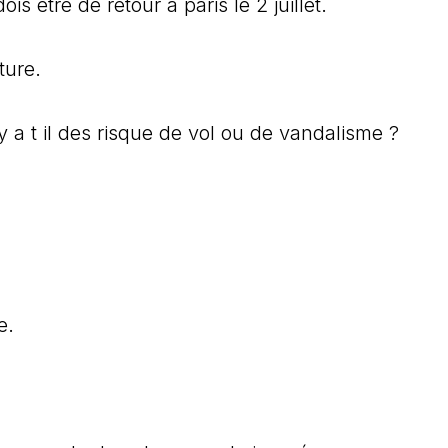
is etre de retour a paris le 2 juillet.
ture.
 a t il des risque de vol ou de vandalisme ?
e.