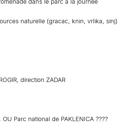
promenade dans le parc a la journée
ources naturelle (gracac, knin, vrlika, sinj)
 TROGIR, direction ZADAR
. OU Parc national de PAKLENICA ????