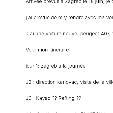
Arrivée prévus a Zagreb le 18 juin, je do
j ai prevus de m y rendre avec ma voi
J ai une voiture neuve, peugeot 407, y
Voici mon itineraire :
jour 1: zagreb a la journée
J2 : direction karlovac, visite de la vill
J3 : Kayac ?? Rafting ??