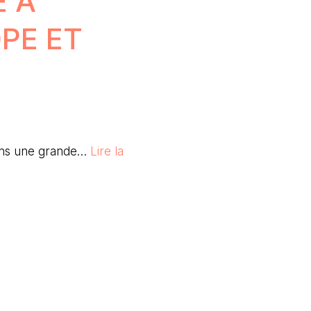
 À
PE ET
dans une grande…
Lire la