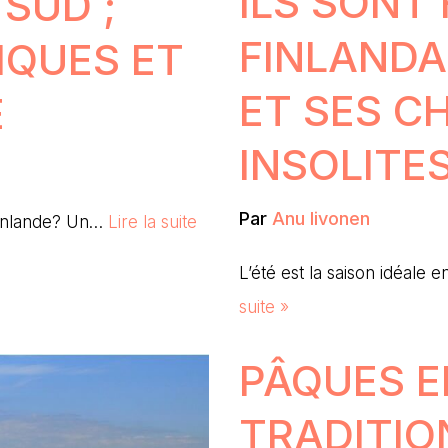
ILS SONT
 SUD ;
FINLANDA
IQUES ET
ET SES C
E
INSOLITE
Par
Anu Iivonen
 Finlande? Un…
Lire la suite
L’été est la saison idéale
suite »
PÂQUES E
TRADITIO