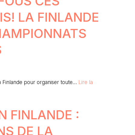
 FOUS CES
IS! LA FINLANDE
HAMPIONNATS
S
 en Finlande pour organiser toute…
Lire la
N FINLANDE :
NS DE LA