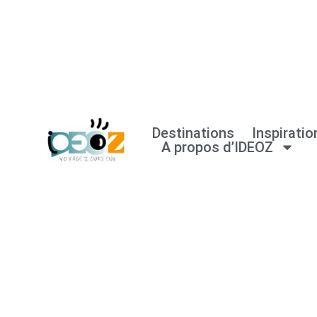
Aller
au
contenu
Destinations
Inspiratio
A propos d’IDEOZ