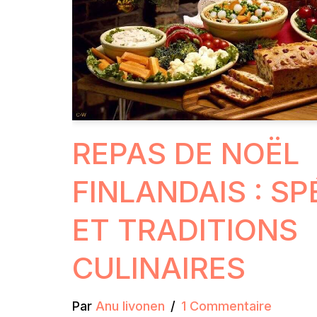
REPAS DE NOËL
FINLANDAIS : SP
ET TRADITIONS
CULINAIRES
Par
Anu Iivonen
1 Commentaire