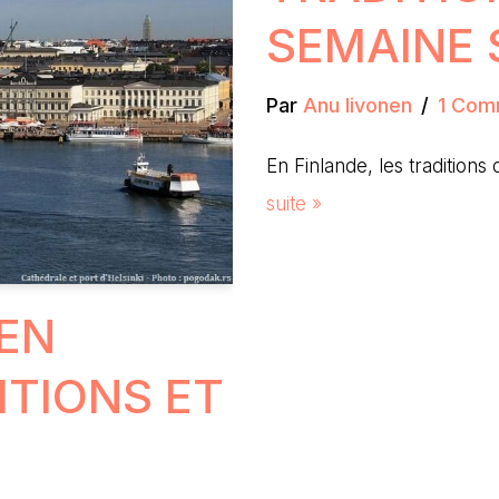
SEMAINE 
Par
Anu Iivonen
1 Com
En Finlande, les traditio
suite »
 EN
ITIONS ET