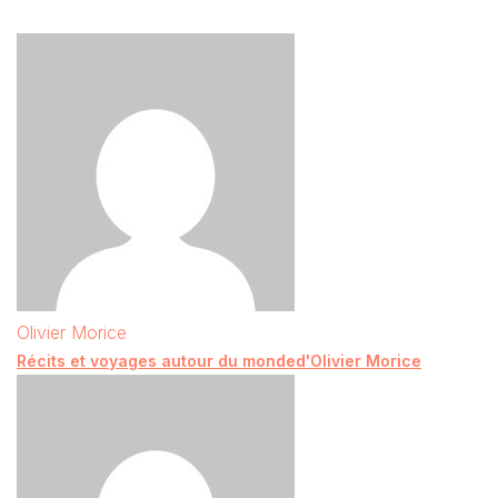
Olivier Morice
Récits et voyages autour du monded'Olivier Morice