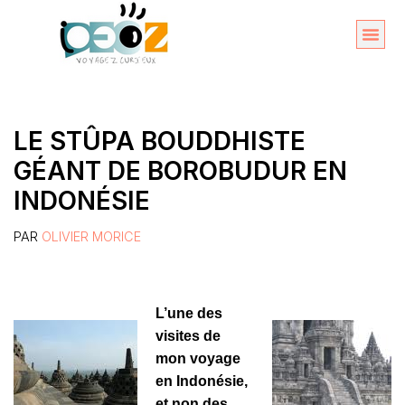
Aller
au
Organise
A propos 
contenu
LE STÛPA BOUDDHISTE
GÉANT DE BOROBUDUR EN
INDONÉSIE
PAR
OLIVIER MORICE
L’une des
visites de
mon voyage
en Indonésie,
et non des