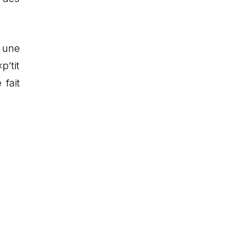
 une
p’tit
fait