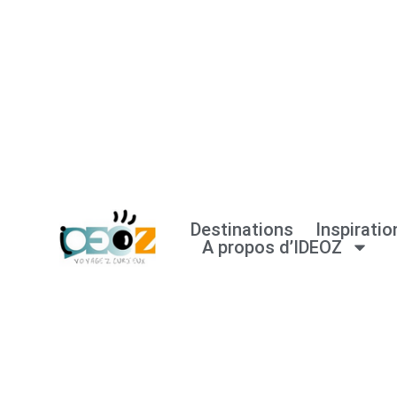
Aller
au
contenu
Destinations
Inspiratio
A propos d’IDEOZ