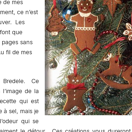
e de mes
ent, ce n’est
ouver. Les
 font que
s pages sans
u fil de mes
es Bredele. Ce
 l’image de la
ecette qui est
à sel, mais je
l’odeur qui se
aiment le détour. Ces créations vous dureront