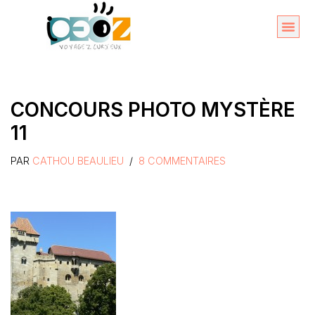
Aller
au
Organise
A propos 
contenu
CONCOURS PHOTO MYSTÈRE
11
PAR
CATHOU BEAULIEU
8 COMMENTAIRES